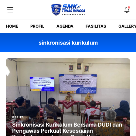
Skip
to
content
HOME
PROFIL
AGENDA
FASILITAS
GALLER
sinkronisasi kurikulum
BERITA
Sinkronisasi Kurikulum Bersama DUDI dan
Pengawas Perkuat Kesesuaian