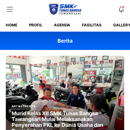
Skip
to
content
HOME
PROFIL
AGENDA
FASILITAS
GALLER
Berita
ARTIKEL
BERITA
Murid Kelas XII SMK Tunas Bangsa
Tawangsari Mulai Melaksanakan
Penyerahan PKL ke Dunia Usaha dan