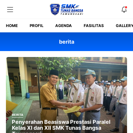
Skip
to
content
HOME
PROFIL
AGENDA
FASILITAS
GALLER
berita
BERITA
Penyerahan Beasiswa Prestasi Paralel
Kelas XI dan XII SMK Tunas Bangsa